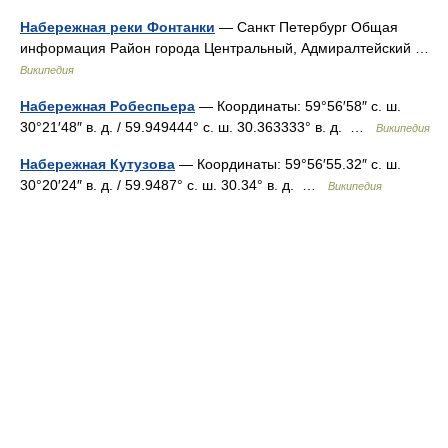
Набережная реки Фонтанки
— Санкт Петербург Общая
информация Район города Центральный, Адмиралтейский …
Википедия
Набережная Робеспьера
— Координаты: 59°56′58″ с. ш.
30°21′48″ в. д. / 59.949444° с. ш. 30.363333° в. д. …
Википедия
Набережная Кутузова
— Координаты: 59°56′55.32″ с. ш.
30°20′24″ в. д. / 59.9487° с. ш. 30.34° в. д. …
Википедия