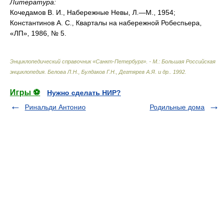
Литература:
Кочедамов В. И., Набережные Невы, Л.—М., 1954;
Константинов А. С., Кварталы на набережной Робеспьера,
«ЛП», 1986, № 5.
Энциклопедический справочник «Санкт-Петербург». - М.: Большая Российская
энциклопедия
.
Белова Л.Н., Булдаков Г.Н., Дегтярев А.Я. и др.
.
1992
.
Игры ⚽
Нужно сделать НИР?
Ринальди Антонио
Родильные дома